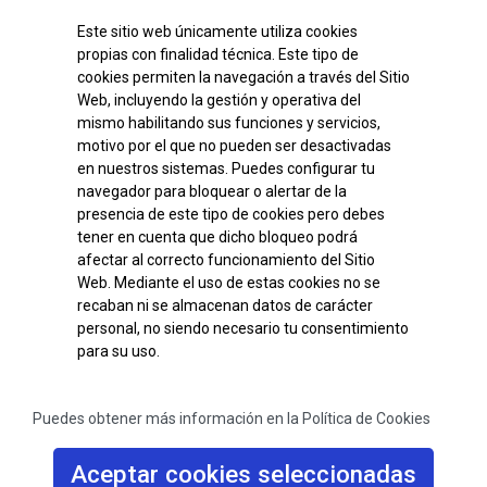
encargado.
Este sitio web únicamente utiliza cookies
propias con finalidad técnica. Este tipo de
cookies permiten la navegación a través del Sitio
¿Con qué finalidad tratamos
Web, incluyendo la gestión y operativa del
sus datos personales?
mismo habilitando sus funciones y servicios,
motivo por el que no pueden ser desactivadas
En Chequemotiva tratamos la información que
en nuestros sistemas. Puedes configurar tu
nos facilita con la finalidad de gestionar su
navegador para bloquear o alertar de la
participación en el site http://gift4.net, proceder a
presencia de este tipo de cookies pero debes
la gestión del programa de incentivos
tener en cuenta que dicho bloqueo podrá
"GIFT4NET", y gestionar las incidencias que
afectar al correcto funcionamiento del Sitio
deriven del mismo."
Web. Mediante el uso de estas cookies no se
recaban ni se almacenan datos de carácter
personal, no siendo necesario tu consentimiento
¿Por cuánto tiempo
para su uso.
conservaremos sus datos
personales?
Puedes obtener más información en la Política de Cookies
Sus datos serán conservados el tiempo mínimo
Aceptar cookies seleccionadas
necesario para los fines autorizados.