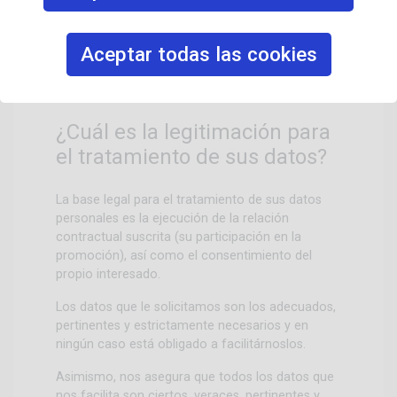
Estos datos serán almacenados en nuestro
fichero para gestionar la reserva y para posibles
Aceptar todas las cookies
incidencias que pudieran surgir de la misma, una
vez concluido serán eliminados.
¿Cuál es la legitimación para
el tratamiento de sus datos?
La base legal para el tratamiento de sus datos
personales es la ejecución de la relación
contractual suscrita (su participación en la
promoción), así como el consentimiento del
propio interesado.
Los datos que le solicitamos son los adecuados,
pertinentes y estrictamente necesarios y en
ningún caso está obligado a facilitárnoslos.
Asimismo, nos asegura que todos los datos que
nos facilita son ciertos, veraces, pertinentes y